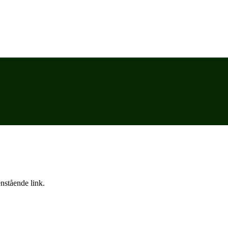
nstående link.