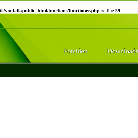
l2vind.dk/public_html/functions/functioner.php
on line
59
Forsiden
Download