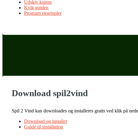
Udskiv kupon
Kvik guiden
Program eksempler
Download spil2vind
Spil 2 Vind kan downloades og installeres gratis ved klik på nede
Download og installer
Guide til installation