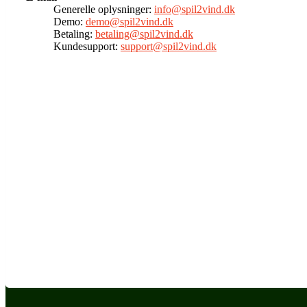
Generelle oplysninger:
info@spil2vind.dk
Demo:
demo@spil2vind.dk
Betaling:
betaling@spil2vind.dk
Kundesupport:
support@spil2vind.dk