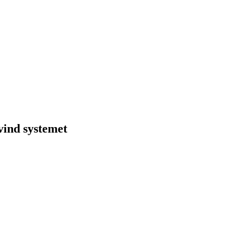
ind systemet